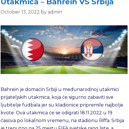
Utakmica – Bahrein VS Srbija
October 13, 2022
by
admin
Bahrein je domaćin Srbiji u međunarodnoj utakmici
prijateljskih utakmica, koja će sigurno zabaviti sve
ljubitelje fudbala jer su kladionice pripremile najbolje
kvote. Ova utakmica će se odigrati 18.11.2022 u 19
časova po lokalnom vremenu, na stadionu Riffa. Srbija
je trenutno na 25 mestu FIFA svetske rang liste, a