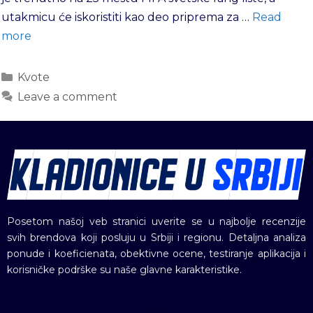
utakmicu će iskoristiti kao deo priprema za …
Read
more
Kvote
Leave a comment
Posetom našoj veb stranici uverite se u najbolje recenzije
svih brendova koji posluju u Srbiji i regionu. Detaljna analiza
ponude i koeficienata, obektivne ocene, testiranje aplikacija i
korisničke podrške su naše glavne karakteristike.