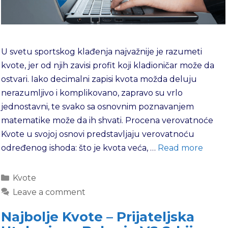
U svetu sportskog klađenja najvažnije je razumeti
kvote, jer od njih zavisi profit koji kladioničar može da
ostvari. Iako decimalni zapisi kvota možda deluju
nerazumljivo i komplikovano, zapravo su vrlo
jednostavni, te svako sa osnovnim poznavanjem
matematike može da ih shvati. Procena verovatnoće
Kvote u svojoj osnovi predstavljaju verovatnoću
određenog ishoda: što je kvota veća, …
Read more
Kvote
Leave a comment
Najbolje Kvote – Prijateljska