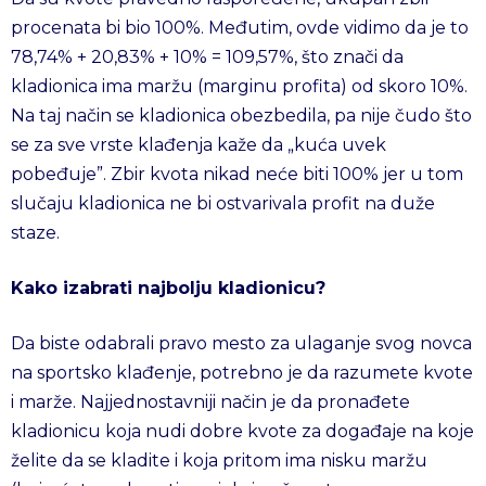
procenata bi bio 100%. Međutim, ovde vidimo da je to
78,74% + 20,83% + 10% = 109,57%, što znači da
kladionica ima maržu (marginu profita) od skoro 10%.
Na taj način se kladionica obezbedila, pa nije čudo što
se za sve vrste klađenja kaže da „kuća uvek
pobeđuje”. Zbir kvota nikad neće biti 100% jer u tom
slučaju kladionica ne bi ostvarivala profit na duže
staze.
Kako izabrati najbolju kladionicu?
Da biste odabrali pravo mesto za ulaganje svog novca
na sportsko klađenje, potrebno je da razumete kvote
i marže. Najjednostavniji način je da pronađete
kladionicu koja nudi dobre kvote za događaje na koje
želite da se kladite i koja pritom ima nisku maržu