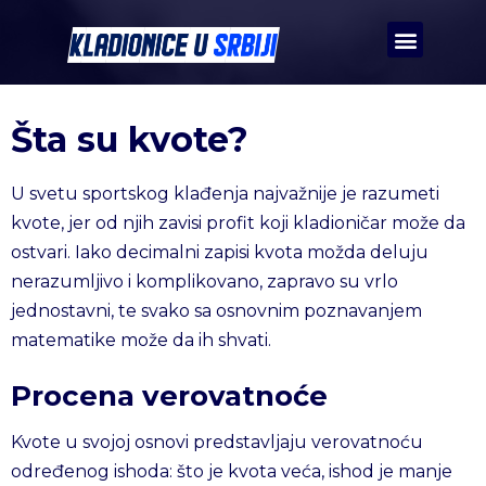
Šta su kvote?
U svetu sportskog klađenja najvažnije je razumeti
kvote, jer od njih zavisi profit koji kladioničar može da
ostvari. Iako decimalni zapisi kvota možda deluju
nerazumljivo i komplikovano, zapravo su vrlo
jednostavni, te svako sa osnovnim poznavanjem
matematike može da ih shvati.
Procena verovatnoće
Kvote u svojoj osnovi predstavljaju verovatnoću
određenog ishoda: što je kvota veća, ishod je manje