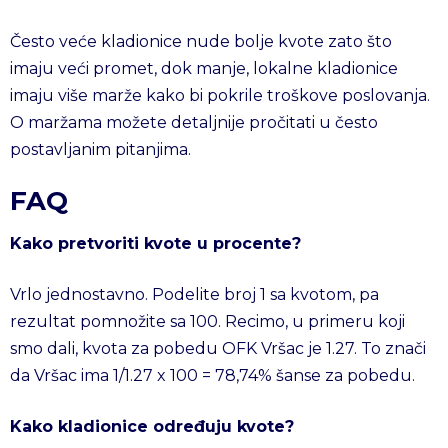
Često veće kladionice nude bolje kvote zato što
imaju veći promet, dok manje, lokalne kladionice
imaju više marže kako bi pokrile troškove poslovanja.
O maržama možete detaljnije pročitati u često
postavljanim pitanjima.
FAQ
Kako pretvoriti kvote u procente?
Vrlo jednostavno. Podelite broj 1 sa kvotom, pa
rezultat pomnožite sa 100. Recimo, u primeru koji
smo dali, kvota za pobedu OFK Vršac je 1.27. To znači
da Vršac ima 1/1.27 x 100 = 78,74% šanse za pobedu.
Kako kladionice određuju kvote?