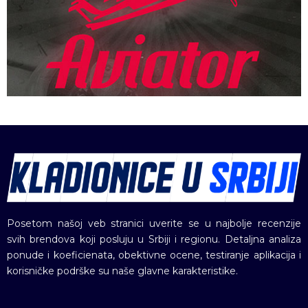
Posetom našoj veb stranici uverite se u najbolje recenzije
svih brendova koji posluju u Srbiji i regionu. Detaljna analiza
ponude i koeficienata, obektivne ocene, testiranje aplikacija i
korisničke podrške su naše glavne karakteristike.