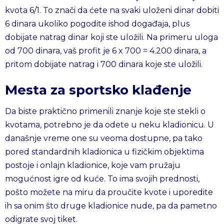
kvota 6/1. To znači da ćete na svaki uloženi dinar dobiti
6 dinara ukoliko pogodite ishod događaja, plus
dobijate natrag dinar koji ste uložili. Na primeru uloga
od 700 dinara, vaš profit je 6 x 700 = 4.200 dinara, a
pritom dobijate natrag i 700 dinara koje ste uložili.
Mesta za sportsko klađenje
Da biste praktično primenili znanje koje ste stekli o
kvotama, potrebno je da odete u neku kladionicu. U
današnje vreme one su veoma dostupne, pa tako
pored standardnih kladionica u fizičkim objektima
postoje i onlajn kladionice, koje vam pružaju
mogućnost igre od kuće. To ima svojih prednosti,
pošto možete na miru da proučite kvote i uporedite
ih sa onim što druge kladionice nude, pa da pametno
odigrate svoj tiket.