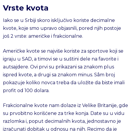
Vrste kvota
Iako se u Srbiji skoro isključivo koriste decimalne
kvote, koje smo upravo objasnili, pored njih postoje
još 2 vrste: američke i frakcionalne.
Američke kvote se najviše koriste za sportove koji se
igraju u SAD, a timovi se u suštini dele na favorite i
autsajdere. Ovi prvi su prikazani sa znakom plus
ispred kvote, a drugi sa znakom minus. Sâm broj
pokazuje koliko novca treba da uložite da biste imali
profit od 100 dolara.
Frakcionalne kvote nam dolaze iz Velike Britanije, gde
su prvobitno korišćene za trke konja. Date su u vidu
razlomka i, poput decimalnih kvota, jednostavno je
izračunati dobitak u odnosu na njih. Recimo da je