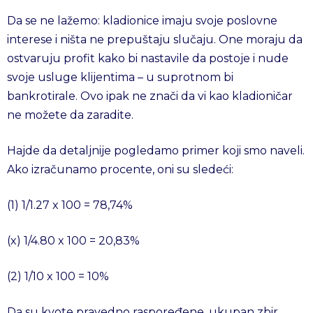
Da se ne lažemo: kladionice imaju svoje poslovne
interese i ništa ne prepuštaju slučaju. One moraju da
ostvaruju profit kako bi nastavile da postoje i nude
svoje usluge klijentima – u suprotnom bi
bankrotirale. Ovo ipak ne znači da vi kao kladioničar
ne možete da zaradite.
Hajde da detaljnije pogledamo primer koji smo naveli.
Ako izračunamo procente, oni su sledeći:
(1) 1/1.27 x 100 = 78,74%
(x) 1/4.80 x 100 = 20,83%
(2) 1/10 x 100 = 10%
Da su kvote pravedno raspoređene, ukupan zbir