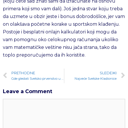
(koju ćete sad znati sami da izračunate na osnovu
primera koji smo vam dali). Još jedna stvar koju treba
da uzmete u obzir jeste i bonus dobrodošlice, jer vam
on olakšava početne korake u sportskom klađenju.
Postoje i besplatni onlajn kalkulatori koji mogu da
vam pomognu oko celokupnog računanja ukoliko
vam matematičke veštine nisu jača strana, tako da
toplo preporučujemo da ih koristite.
PRETHODNE
SLEDEЖI
Gde gledati Svetsko prvenstvo u fudbalu?
Najveće Svetske Kladionice
Leave a Comment