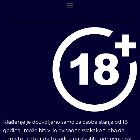
Klađenje je dozvoljeno samo za osobe starije od 18
godina i može biti vrlo ovisno te svakako treba da
uzmete u obzir da to radite na vlastitu odgovornost.