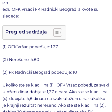
izm
eđu OFK Vršac i FK Radnički Beograd, a kvote su
sledeće:
Pregled sadržaja
(1) OFK Vršac pobeđuje: 1.27
(X) Nerešeno: 4.80
(2) FK Radnički Beograd pobeđuje: 10
Ukoliko ste se kladili na (1) i OFK Vršac pobedi, za svaki
uloženi dinar dobijate 1,27 dinara. Ako ste se kladili na
(x), dobijate 4,8 dinara na svaki uloženi dinar ukoliko
je krajnji rezultat nerešeno. Ako ste ste kladili na (2),