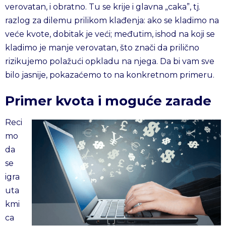
verovatan, i obratno. Tu se krije i glavna „caka”, tj.
razlog za dilemu prilikom klađenja: ako se kladimo na
veće kvote, dobitak je veći; međutim, ishod na koji se
kladimo je manje verovatan, što znači da prilično
rizikujemo polažući opkladu na njega. Da bi vam sve
bilo jasnije, pokazaćemo to na konkretnom primeru.
Primer kvota i moguće zarade
Reci
mo
da
se
igra
uta
kmi
ca