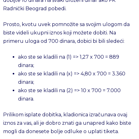
dobijte 10 dinara na svaki uloženi dinar ako FK
Radnički Beograd pobedi.
Prosto, kvotu uvek pomnožite sa svojim ulogom da
biste videli ukupni iznos koji možete dobiti. Na
primeru uloga od 700 dinara, dobici bi bili sledeći:
ako ste se kladili na (1) => 1,27 x 700 = 889
dinara;
ako ste se kladili na (x) => 4,80 x 700 = 3.360
dinara;
ako ste se kladili na (2) => 10 x 700 = 7.000
dinara.
Prilikom isplate dobitka, kladionica izračunava ovaj
iznos za vas, ali je dobro znati ga unapred kako biste
mogli da donesete bolje odluke o uplati tiketa.