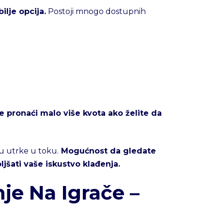
ilje opcija.
Postoji mnogo dostupnih
 pronaći malo više kvota ako želite da
su utrke u toku.
Mogućnost da gledate
ljšati vaše iskustvo klađenja.
je Na Igrače –