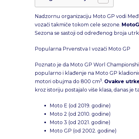
Nadzornu organizaciju Moto GP vodi Međun
vozači takmiče tokom cele sezone.
MotoGP
Sezona se sastoji od određenog broja utrk
Popularna Prvenstva I vozači Moto GP
Poznato je da Moto GP Worl Championship s
popularno i klađenje na Moto GP kladionic
3
motori obujma do 800 cm
.
Ovakve utrke
kroz istoriju postajalo više klasa, danas je
Moto E (od 2019. godine)
Moto 2 (od 2010. godine)
Moto 3 (od 2021. godine)
Moto GP (od 2002. godine)