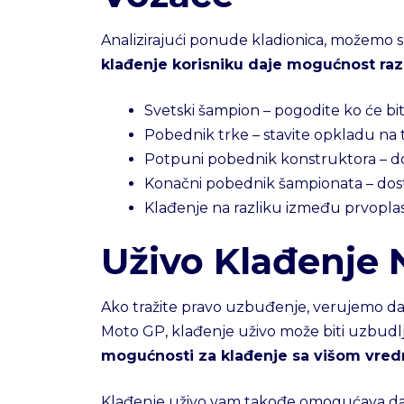
Analizirajući ponude kladionica, možemo 
klađenje korisniku daje mogućnost razn
Svetski šampion – pogodite ko će bi
Pobednik trke – stavite opkladu na t
Potpuni pobednik konstruktora – d
Konačni pobednik šampionata – do
Klađenje na razliku između prvopla
Uživo Klađenje 
Ako tražite pravo uzbuđenje, verujemo da ć
Moto GP, klađenje uživo može biti uzbudlj
mogućnosti za klađenje sa višom vred
Klađenje uživo vam takođe omogućava da 