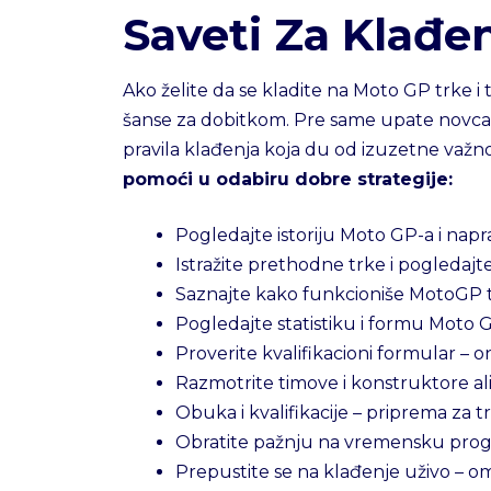
Saveti Za Klađe
Ako želite da se kladite na Moto GP trke i t
šanse za dobitkom. Pre same upate novca, s
pravila klađenja koja du od izuzetne važn
pomoći u odabiru dobre strategije:
Pogledajte istoriju Moto GP-a i napr
Istražite prethodne trke i pogledajt
Saznajte kako funkcioniše MotoGP t
Pogledajte statistiku i formu Moto 
Proverite kvalifikacioni formular – 
Razmotrite timove i konstruktore ali
Obuka i kvalifikacije – priprema za t
Obratite pažnju na vremensku progn
Prepustite se na klađenje uživo –