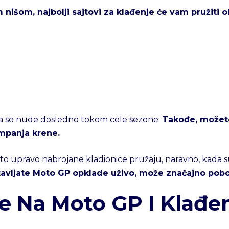
nišom, najbolji sajtovi za klađenje će vam pružiti ob
išta se nude dosledno tokom cele sezone.
Takođe, možete
mpanja krene.
a to upravo nabrojane kladionice pružaju, naravno, kada 
ostavljate Moto GP opklade uživo, može značajno pobo
e Na Moto GP I Klađen