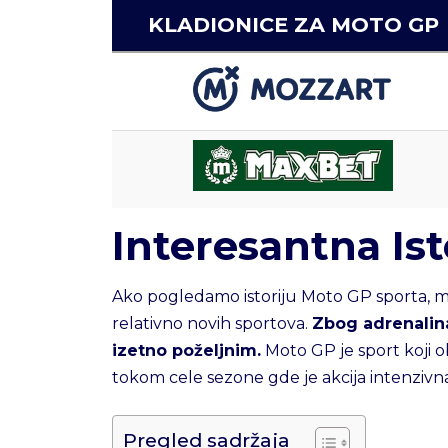
KLADIONICE ZA MOTO GP
Interesantna Is
Ako pogledamo istoriju Moto GP sporta, mo
relativno novih sportova.
Zbog adrenalina
izetno poželjnim.
Moto GP je sport koji o
tokom cele sezone gde je akcija intenzivna
Pregled sadržaja