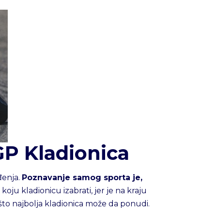
GP Kladionica
đenja.
Poznavanje samog sporta je,
 koju kladionicu izabrati, jer je na kraju
što najbolja kladionica može da ponudi.