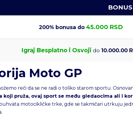
BONUS
45.000 RSD
200% bonusa do
Igraj Besplatno i Osvoji
do
10.000.00 
torija Moto GP
žemo reči da se ne radi o toliko starom sportu. Osnovan 
 koji pruža, ovaj sport se među gledaocima ali i ko
buhvata motocikličke trke, gde se takmičari utrkuju jed
.