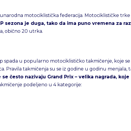
arodna motociklistička federacija. Motociklističke trke
 sezona je duga, tako da ima puno vremena za razne
a, obično 20 utrka.
pada u popularno motociklističko takmičenje, koje se č
a. Pravila takmičenja su se iz godine u godinu menjala, 
 se često nazivaju Grand Prix – velika nagrada, koje
 takmičenje podeljeno u 4 kategorije: