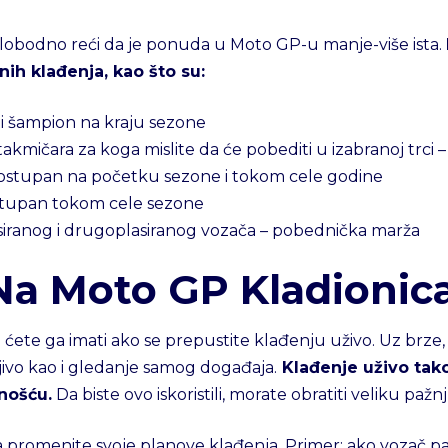
slobodno reći da je ponuda u Moto GP-u manje-više ista.
ih klađenja, kao što su:
ti šampion na kraju sezone
akmičara za koga mislite da će pobediti u izabranoj trci –
ostupan na početku sezone i tokom cele godine
stupan tokom cele sezone
siranog i drugoplasiranog vozača – pobednička marža
Na Moto GP Kladionic
ete ga imati ako se prepustite klađenju uživo. Uz brze, 
ivo kao i gledanje samog događaja.
Klađenje uživo tak
nošću.
Da biste ovo iskoristili, morate obratiti veliku pažn
promenite svoje planove klađenja. Primer: ako vozač pa