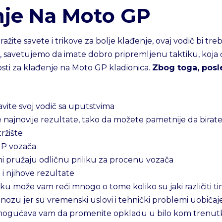
nje Na Moto GP
ražite savete i trikove za bolje klađenje, ovaj vodič bi tre
avetujemo da imate dobro pripremljenu taktiku, koja će v
osti za klađenje na Moto GP kladionica.
Zbog toga, posl
avite svoj vodič sa uputstvima
e najnovije rezultate, tako da možete pametnije da birat
ržište
GP vozača
oni pružaju odličnu priliku za procenu vozača
 i njihove rezultate
rku može vam reći mnogo o tome koliko su jaki različiti tim
ozu jer su vremenski uslovi i tehnički problemi uobiča
 omogućava vam da promenite opkladu u bilo kom trenu