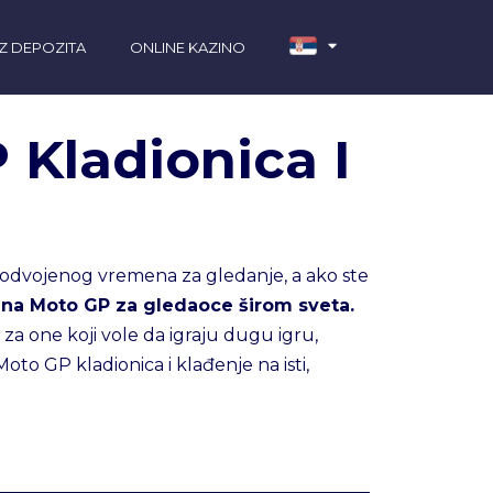
Z DEPOZITA
ONLINE KAZINO
 Kladionica I
a odvojenog vremena za gledanje, a ako ste
e na Moto GP za gledaoce širom sveta.
za one koji vole da igraju dugu igru,
to GP kladionica i klađenje na isti,