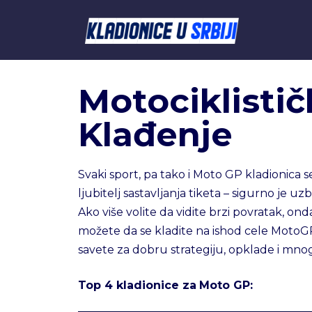
Motociklistič
Klađenje
Svaki sport, pa tako i Moto GP kladionica
ljubitelj sastavljanja tiketa – sigurno je uz
Ako više volite da vidite brzi povratak, o
možete da se kladite na ishod cele MotoGP 
savete za dobru strategiju, opklade i mn
Top 4 kladionice za
Moto GP: