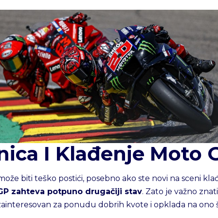
nica I Klađenje Moto 
že biti teško postići, posebno ako ste novi na sceni kla
 GP zahteva potpuno drugačiji stav
. Zato je važno znati
e zainteresovan za ponudu dobrih kvote i opklada na ono 