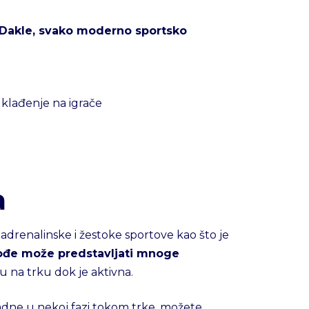
Dakle, svako moderno sportsko
 klađenje na igrače
a
adrenalinske i žestoke sportove kao što je
ođe može predstavljati mnoge
ju na trku dok je aktivna.
dne u nekoj fazi tokom trke, možete