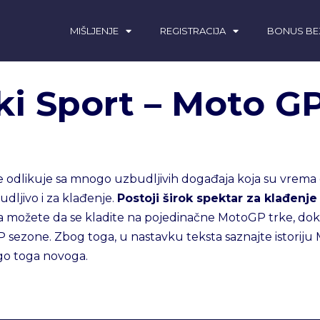
MIŠLJENJE
REGISTRACIJA
BONUS BE
ki Sport – Moto GP
 se odlikuje sa mnogo uzbudljivih događaja koja su vrem
budljivo i za klađenje.
Postoji širok spektar za klađenj
nda možete da se kladite na pojedinačne MotoGP trke, dok 
sezone. Zbog toga, u nastavku teksta saznajte istoriju Mo
ogo toga novoga.