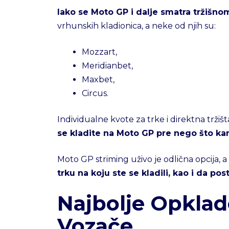
Iako se Moto GP i dalje smatra tržišnom 
vrhunskih kladionica, a neke od njih su:
Mozzart,
Meridianbet,
Maxbet,
Circus.
Individualne kvote za trke i direktna trž
se kladite na Moto GP pre nego što ka
Moto GP striming uživo je odlična opcija, 
trku na koju ste se kladili, kao i da p
Najbolje Opklad
Vozače