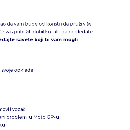
bao da vam bude od koristi i da pruži više
as približiti dobitku, ali i da pogledate
edajte savete koji bi vam mogli
e svoje opklade
ovi i vozači
jeni problemi u Moto GP-u
tku