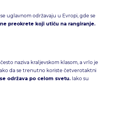
 se uglavnom održavaju u Evropi, gde se
 preokrete koji utiču na rangiranje.
esto naziva kraljevskom klasom, a vrlo je
tako da se trenutno koriste četverotaktni
 se održava po celom svetu.
Iako su