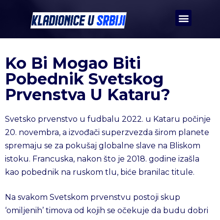
Ko Bi Mogao Biti
Pobednik Svetskog
Prvenstva U Kataru?
Svetsko prvenstvo u fudbalu 2022. u Kataru počinje
20. novembra, a izvođači superzvezda širom planete
spremaju se za pokušaj globalne slave na Bliskom
istoku. Francuska, nakon što je 2018. godine izašla
kao pobednik na ruskom tlu, biće branilac titule.
Na svakom Svetskom prvenstvu postoji skup
‘omiljenih’ timova od kojih se očekuje da budu dobri