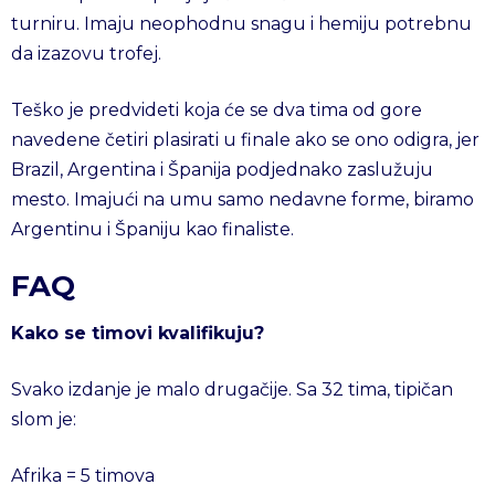
turniru. Imaju neophodnu snagu i hemiju potrebnu
da izazovu trofej.
Teško je predvideti koja će se dva tima od gore
navedene četiri plasirati u finale ako se ono odigra, jer
Brazil, Argentina i Španija podjednako zaslužuju
mesto. Imajući na umu samo nedavne forme, biramo
Argentinu i Španiju kao finaliste.
FAQ
Kako se timovi kvalifikuju?
Svako izdanje je malo drugačije. Sa 32 tima, tipičan
slom je:
Afrika = 5 timova