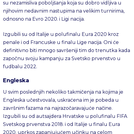
su nezamisliva poboljšanja koja su dobro vidljiva u
njihovim nedavnim nastupima na velikim turnirima,
odnosno na Evro 2020. i Ligi nacija.
Izgubili su od Italije u polufinalu Eura 2020 kroz
penale i od Francuske u finalu Lige nacija. Oni će
definitivno biti mnogo savršeniji tim do trenutka kada
započnu svoju kampanju za Svetsko prvenstvo u
fudbalu 2022.
Engleska
U svim poslednjih nekoliko takmičenja na kojima je
Engleska učestvovala, uskraćena im je pobeda u
završnim fazama na najrazočaravajuće načine.
Izgubili su od autsajdera Hrvatske u polufinalu FIFA
Svetskog prvenstva 2018. i od Italije u finalu Eura
2020. uprkos zapanjujućem učinku na celom