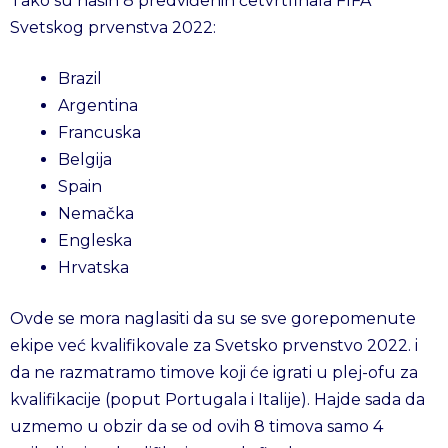
Tako su naših 8 predviđenih četvrtfinala FIFA
Svetskog prvenstva 2022:
Brazil
Argentina
Francuska
Belgija
Spain
Nemačka
Engleska
Hrvatska
Ovde se mora naglasiti da su se sve gorepomenute
ekipe već kvalifikovale za Svetsko prvenstvo 2022. i
da ne razmatramo timove koji će igrati u plej-ofu za
kvalifikacije (poput Portugala i Italije). Hajde sada da
uzmemo u obzir da se od ovih 8 timova samo 4