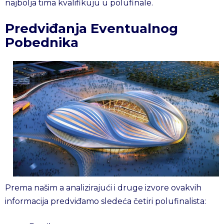
najbolja tima kvalifikuju u polufinale.
Predviđanja Eventualnog
Pobednika
Prema našim a analizirajući i druge izvore ovakvih
informacija predviđamo sledeća četiri polufinalista: