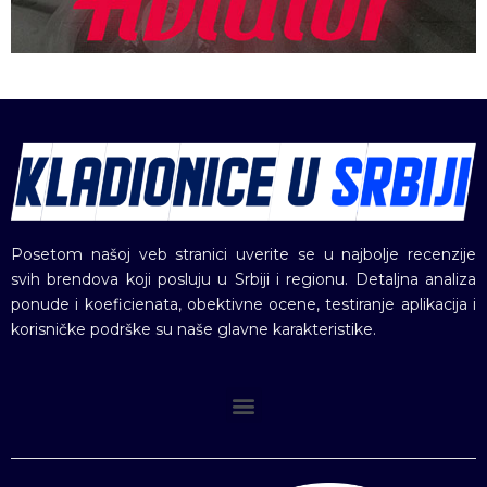
Posetom našoj veb stranici uverite se u najbolje recenzije
svih brendova koji posluju u Srbiji i regionu. Detaljna analiza
ponude i koeficienata, obektivne ocene, testiranje aplikacija i
korisničke podrške su naše glavne karakteristike.