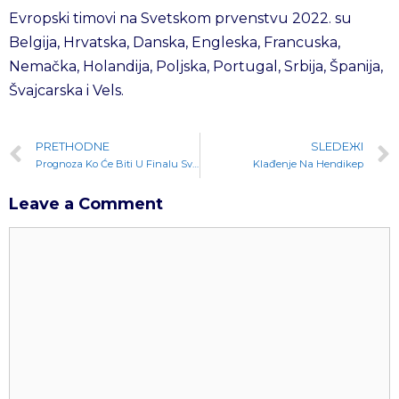
Evropski timovi na Svetskom prvenstvu 2022. su
Belgija, Hrvatska, Danska, Engleska, Francuska,
Nemačka, Holandija, Poljska, Portugal, Srbija, Španija,
Švajcarska i Vels.
PRETHODNE
SLEDEЖI
Prognoza Ko Će Biti U Finalu Svetskog Kupa U Kataru?
Klađenje Na Hendikep
Leave a Comment