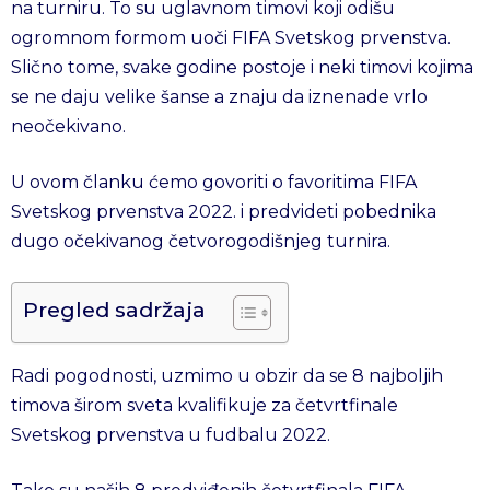
na turniru. To su uglavnom timovi koji odišu
ogromnom formom uoči FIFA Svetskog prvenstva.
Slično tome, svake godine postoje i neki timovi kojima
se ne daju velike šanse a znaju da iznenade vrlo
neočekivano.
U ovom članku ćemo govoriti o favoritima FIFA
Svetskog prvenstva 2022. i predvideti pobednika
dugo očekivanog četvorogodišnjeg turnira.
Pregled sadržaja
Radi pogodnosti, uzmimo u obzir da se 8 najboljih
timova širom sveta kvalifikuje za četvrtfinale
Svetskog prvenstva u fudbalu 2022.