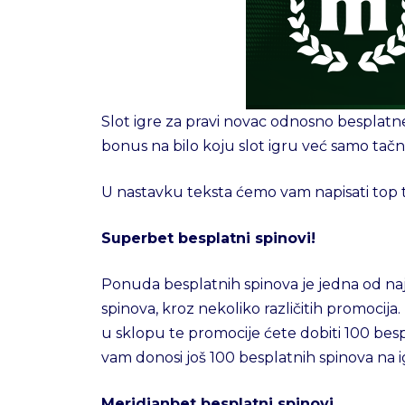
Slot igre za pravi novac odnosno besplatne
bonus na bilo koju slot igru već samo ta
U nastavku teksta ćemo vam napisati top tr
Superbet besplatni spinovi!
Ponuda besplatnih spinova je jedna od naj
spinova, kroz nekoliko različitih promocija
u sklopu te promocije ćete dobiti 100 besp
vam donosi još 100 besplatnih spinova na ig
Meridianbet besplatni spinovi