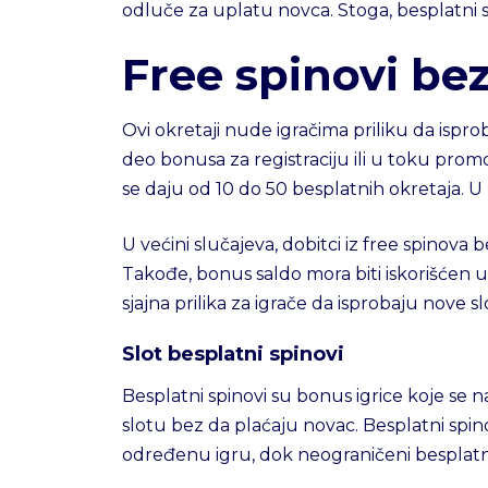
odluče za uplatu novca. Stoga, besplatni sp
Free spinovi be
Ovi okretaji nude igračima priliku da ispr
deo bonusa za registraciju ili u toku promo
se daju od 10 do 50 besplatnih okretaja. U
U većini slučajeva, dobitci iz free spinova 
Takođe, bonus saldo mora biti iskorišćen u
sjajna prilika za igrače da isprobaju nove s
Slot besplatni spinovi
Besplatni spinovi su bonus igrice koje se 
slotu bez da plaćaju novac. Besplatni spino
određenu igru, dok neograničeni besplatni s