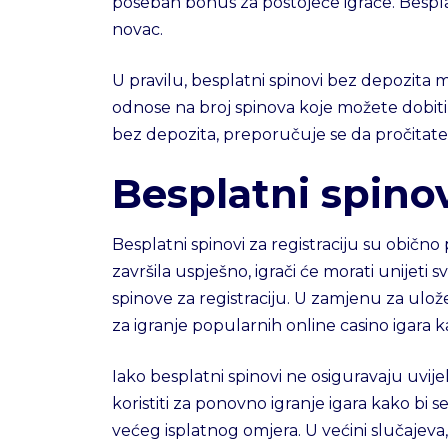
poseban bonus za postojeće igrače. Bespla
novac.
U pravilu, besplatni spinovi bez depozita 
odnose na broj spinova koje možete dobiti 
bez depozita, preporučuje se da pročitate u
Besplatni spinov
Besplatni spinovi za registraciju su obično
završila uspješno, igrači će morati unijet
spinove za registraciju. U zamjenu za ulože
za igranje popularnih online casino igara kao
Iako besplatni spinovi ne osiguravaju uvi
koristiti za ponovno igranje igara kako bi 
većeg isplatnog omjera. U većini slučajeva, 