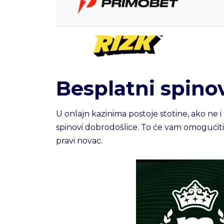
Besplatni spinov
U onlajn kazinima postoje stotine, ako ne i
spinovi dobrodošlice. To će vam omogućiti 
pravi novac.