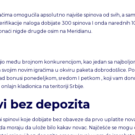
gračima omogućila apsolutno najviše spinova od svih, a sa
verifikacije naloga dobijate 300 spinova I onda narednih
pronaći nigde drugde osim na Meridianu.
dvojio među brojnom konkurencijom, kao jedan sa najbolj
 svojim novim igračima u okviru paketa dobrodošlice. Po
oad bonusi ponedeljkom, sredom I petkom , koji vam dono
lajn kladionica na teritoriji Srbije.
vi bez depozita
i spinovi koje dobijate bez obaveze da prvo uplatite nov
z da moraju da ulože bilo kakav novac. Najčešće se mogu do