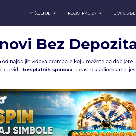
MIŠLJENJE
REGISTRACIJA
BONUS BE
novi Bez Depozita
 od najboljih vidova promocije koju možete da dobijete u
ija u vidu
besplatnih spinova
u našim kladionicama je