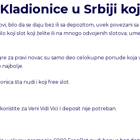
Kladionice u Srbiji k
ovi, bilo da se daju bez ili sa depozitom, uvek povezani 
o koji slot koji želite ili na mnogo odvojenih slotova; um
ot igre za pravi novac su samo deo celokupne ponude koja
 najbolje.
ica šta nudi i koji free slot.
ristite za Veni Vidi Vici I deposit nije potreban.