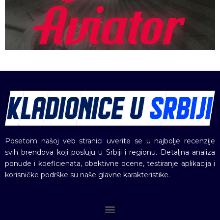
Posetom našoj veb stranici uverite se u najbolje recenzije
svih brendova koji posluju u Srbiji i regionu. Detaljna analiza
ponude i koeficienata, obektivne ocene, testiranje aplikacija i
korisničke podrške su naše glavne karakteristike.