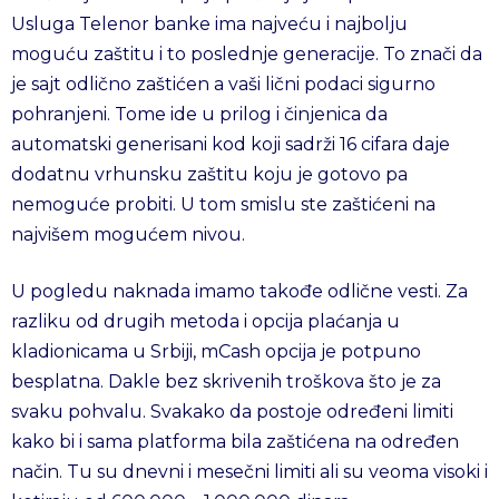
Usluga Telenor banke ima najveću i najbolju
moguću zaštitu i to poslednje generacije. To znači da
je sajt odlično zaštićen a vaši lični podaci sigurno
pohranjeni. Tome ide u prilog i činjenica da
automatski generisani kod koji sadrži 16 cifara daje
dodatnu vrhunsku zaštitu koju je gotovo pa
nemoguće probiti. U tom smislu ste zaštićeni na
najvišem mogućem nivou.
U pogledu naknada imamo takođe odlične vesti. Za
razliku od drugih metoda i opcija plaćanja u
kladionicama u Srbiji, mCash opcija je potpuno
besplatna. Dakle bez skrivenih troškova što je za
svaku pohvalu. Svakako da postoje određeni limiti
kako bi i sama platforma bila zaštićena na određen
način. Tu su dnevni i mesečni limiti ali su veoma visoki i