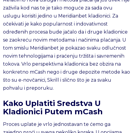
zaživila kod nas te je tako moguće za sada ovu
uslugu korisiti jedino u Meridianbet kladionici. Za
očekivati je kako popularnost i indovativnost
određenih procesa bude jačalo da i druge kladionice
se zaokreću novim metodama i načinima plaćanja. U
tom smislu Meridianbet je pokazao svaku odlučnost
novim tehnologijama i praćenju tržišta i savremenih
tokova. Vrlo perspektivna kladionica bez obzira na
konkretno mCash nego i druge depozite metode kao
što su e-novčanici, Skrill i slično što je za svaku
pohvalu i preporuku.
Kako Uplatiti Sredstva U
Kladionici Putem mCash
Proces uplate je vrlo jednostavan te ćemo ga
zajedno proći u svega nekoliko koraka. U opcijama