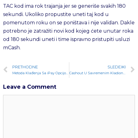
TAC kod ima rok trajanja jer se generiše svakih 180
sekundi. Ukoliko propustite uneti taj kod u
pomenutom roku on se poništava i nije validan. Dakle
potrebno je zatražiti novi kod kojeg ćete unutar roka
od 180 sekundi uneti i time ispravno pristupiti usluzi
mCash.
PRETHODNE
SLEDEЖI
Metoda Klađenja Sa iPay Opcijom Uplate I Ispate Novca
Cashout U Savremenim Kladionicama – Princip I Uslovi Upotrebe
Leave a Comment