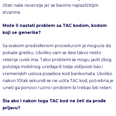
čitati naše recenzije jer se bavimo najrazličitijim
stvarima.
Može li nastati problem sa TAC kodom, kodom
koji se generiše?
Sa svakom predviđenom procedurom je moguće da
pokaže grešku. Ukoliko vam se desi takvo nešto
rešenje uvek ima. Takvi problemi se mogu javiti zbog
položaja mobilnog uređaja ili lošije vidljivosti kao i
vremenskih uslova posebice kod bankomata. Ukoliko
nakon 10tak sekundi se ne učita TAC kod, potrebna je
uneti ga ponovo ručno i problem bi trebao biti rešen.
Šta ako i nakon toga TAC kod ne želi da prođe
prijavu?