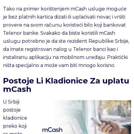
Tako na primer korištenjem mCash usluge moguće
je bez platnih kartica dizati ili uplaćivati novac i vršiti
provere na svom računu koristeći bilo koji bankovat
Telenor banke. Svakako da biste koristili mCash
uslugu potrebno je da ste rezident Republike Srbije,
da imate registrovan nalog u Telenor banci kao i
instaliranu aplikaciju na mobilnom uređaju. Praktički
ništa specijalno a može vam biti mnogo korisno.
Postoje Li Kladionice Za uplatu
mCash
U Srbiji
postoje
kladionice
preko koji