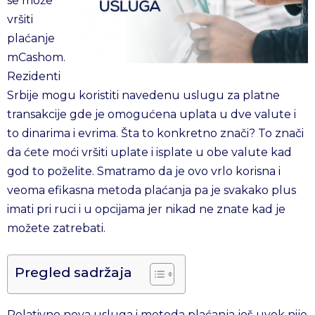
se može
vršiti
plaćanje
mCashom.
Rezidenti
Srbije mogu koristiti navedenu uslugu za platne
transakcije gde je omogućena uplata u dve valute i
to dinarima i evrima. Šta to konkretno znači? To znači
da ćete moći vršiti uplate i isplate u obe valute kad
god to poželite. Smatramo da je ovo vrlo korisna i
veoma efikasna metoda plaćanja pa je svakako plus
imati pri ruci i u opcijama jer nikad ne znate kad je
možete zatrebati.
Pregled sadržaja
Relativno nova usluga i metoda plaćanja još uvek nije