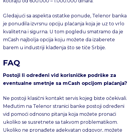
kotiraju od 600.000 – 1.000.000 dinara.
Gledajući sa aspekta ostatke ponude, Telenor banka
je ponudila izvrsnu opciju plaćanja koja je uz to vrlo
kvalitetna i sigurna. U tom pogledu smatramo da je
mCash najbolja opcija koju možete da izaberete
barem u industriji klađenja što se tiče Srbije.
FAQ
Postoji li određeni vid korisničke podrške za
eventualne smetnje sa mCash opcijom plaćanja?
Ne postoji klasični kontakt servis kojeg biste očekivali.
Međutim na Telenor stranici banke postoji određeni
vid pomoći odnosno pitanja koja možete pronaći
ukoliko se susretnete sa takvom problematikom.
Ukoliko ne pronađete adekvatan odgovor, možete