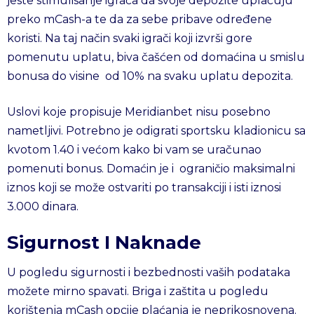
jeste stimulisanje igrača da svoje depozite uplaćuju
preko mCash-a te da za sebe pribave određene
koristi. Na taj način svaki igrači koji izvrši gore
pomenutu uplatu, biva čašćen od domaćina u smislu
bonusa do visine od 10% na svaku uplatu depozita.
Uslovi koje propisuje Meridianbet nisu posebno
nametljivi. Potrebno je odigrati sportsku kladionicu sa
kvotom 1.40 i većom kako bi vam se uračunao
pomenuti bonus. Domaćin je i ograničio maksimalni
iznos koji se može ostvariti po transakciji i isti iznosi
3.000 dinara.
Sigurnost I Naknade
U pogledu sigurnosti i bezbednosti vaših podataka
možete mirno spavati. Briga i zaštita u pogledu
korištenja mCash opcije plaćanja je neprikosnovena.