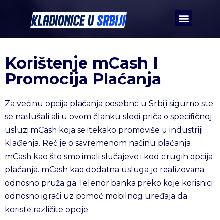
Korištenje mCash I
Promocija Plaćanja
Za većinu opcija plaćanja posebno u Srbiji sigurno ste
se naslušali ali u ovom članku sledi priča o specifičnoj
usluzi mCash koja se itekako promoviše u industriji
klađenja. Reč je o savremenom načinu plaćanja
mCash kao što smo imali slučajeve i kod drugih opcija
plaćanja. mCash kao dodatna usluga je realizovana
odnosno pruža ga Telenor banka preko koje korisnici
odnosno igrači uz pomoć mobilnog uređaja da
koriste različite opcije.