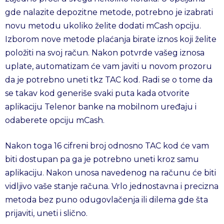
gde nalazite depozitne metode, potrebno je izabrati
novu metodu ukoliko želite dodati mCash opciju.
Izborom nove metode plaćanja birate iznos koji želite
položiti na svoj račun. Nakon potvrde vašeg iznosa
uplate, automatizam će vam javiti u novom prozoru
da je potrebno uneti tkz TAC kod. Radi se o tome da
se takav kod generiše svaki puta kada otvorite
aplikaciju Telenor banke na mobilnom uređaju i
odaberete opciju mCash.
Nakon toga 16 cifreni broj odnosno TAC kod će vam
biti dostupan pa ga je potrebno uneti kroz samu
aplikaciju. Nakon unosa navedenog na računu će biti
vidljivo vaše stanje računa. Vrlo jednostavna i precizna
metoda bez puno odugovlačenja ili dilema gde šta
prijaviti, uneti i slično.