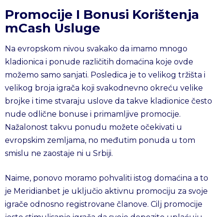
Promocije I Bonusi Korištenja
mCash Usluge
Na evropskom nivou svakako da imamo mnogo
kladionica i ponude različitih domaćina koje ovde
možemo samo sanjati. Posledica je to velikog tržišta i
velikog broja igrača koji svakodnevno okreću velike
brojke i time stvaraju uslove da takve kladionice često
nude odlične bonuse i primamljive promocije.
Nažalonost takvu ponudu možete očekivati u
evropskim zemljama, no međutim ponuda u tom
smislu ne zaostaje ni u Srbiji.
Naime, ponovo moramo pohvaliti istog domaćina a to
je Meridianbet je uključio aktivnu promociju za svoje
igrače odnosno registrovane članove. Cilj promocije